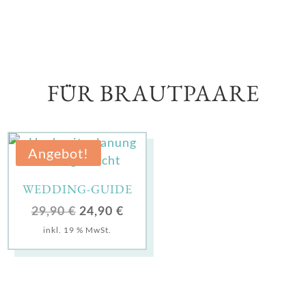
FÜR BRAUTPAARE
Angebot!
WEDDING-GUIDE
Ursprünglicher
Aktueller
29,90
€
24,90
€
Preis
Preis
inkl. 19 % MwSt.
war:
ist:
29,90 €
24,90 €.