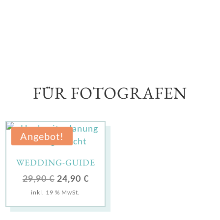
FÜR FOTOGRAFEN
Angebot!
WEDDING-GUIDE
Ursprünglicher
Aktueller
29,90
€
24,90
€
Preis
Preis
inkl. 19 % MwSt.
war:
ist:
29,90 €
24,90 €.